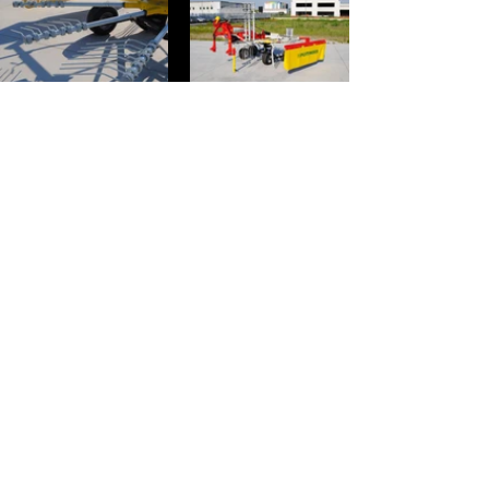
info@cspasolini.com
tel.
030 941532
- cel.
392 5888539